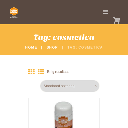
Tag: cosmetica
HOME
SHOP
TAG: COSMETICA
Enig resultaat