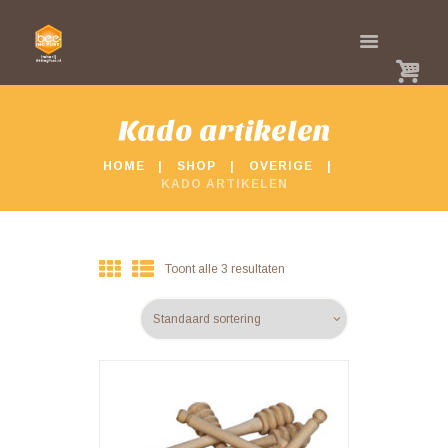
Kado artikelen
HOME
SHOP
OVERIGE
KADO ARTIKELEN
Toont alle 3 resultaten