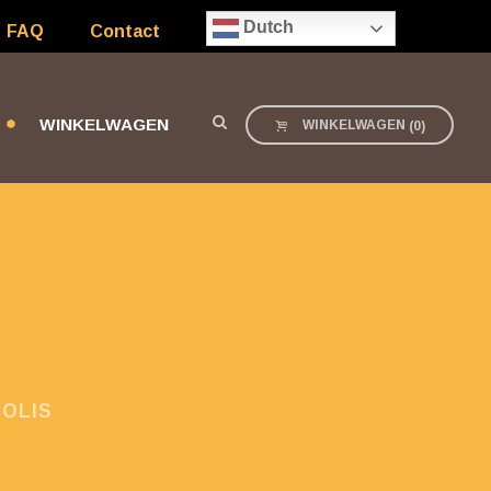
Dutch
FAQ
Contact
WINKELWAGEN
WINKELWAGEN
(
0
)
OLIS