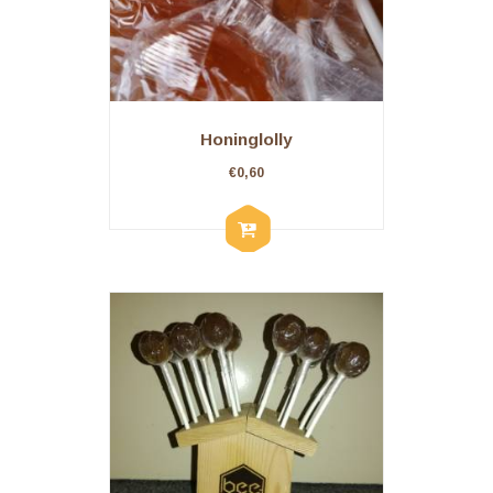
Honinglolly
€
0,60