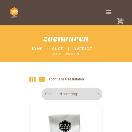
zoetwaren
HOME
SHOP
OVERIGE
ZOETWAREN
Toont alle 6 resultaten