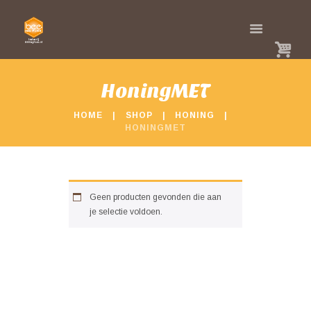
HoningMET
HOME
SHOP
HONING
HONINGMET
Geen producten gevonden die aan
je selectie voldoen.