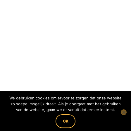
We gebruiken cookies om ervoor te zorgen dat onze website
zo soepel mogelijk draait. Als je doorgaat met het gebruiken
van de website, gaan we er vanuit dat ermee instemt.
Copyright 2022 Imkerij BEEing Pure - KvK:
62728768 - BTW nummer: NL001826671B79 -
OK
IBAN: NL88RABO0302118454