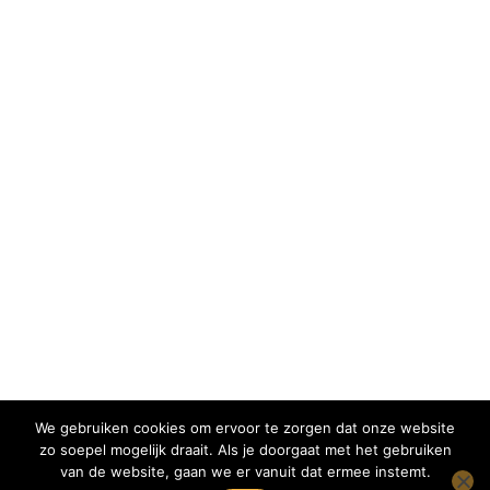
We gebruiken cookies om ervoor te zorgen dat onze website
zo soepel mogelijk draait. Als je doorgaat met het gebruiken
van de website, gaan we er vanuit dat ermee instemt.
Copyright 2022 Imkerij BEEing Pure - KvK: