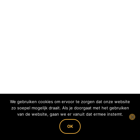
We gebruiken cookies om ervoor te zorgen dat onze website
zo soepel mogelijk draait. Als je doorgaat met het gebruiken
van de website, gaan we er vanuit dat ermee instemt.
Copyright 2022 Imkerij BEEing Pure - KvK:
62728768 - BTW nummer: NL001826671B79 -
OK
IBAN: NL88RABO0302118454