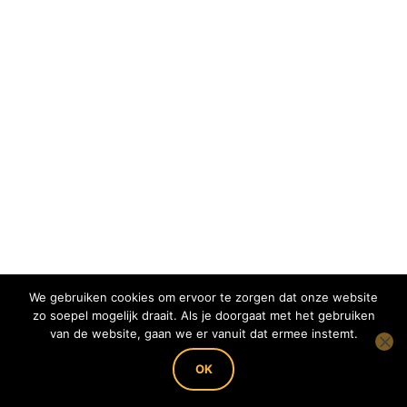
We gebruiken cookies om ervoor te zorgen dat onze website
zo soepel mogelijk draait. Als je doorgaat met het gebruiken
van de website, gaan we er vanuit dat ermee instemt.
Copyright 2022 Imkerij BEEing Pure - KvK:
62728768 - BTW nummer: NL001826671B79 -
OK
IBAN: NL88RABO0302118454