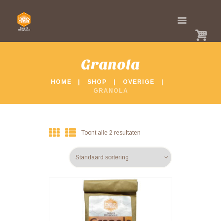
Granola
HOME
SHOP
OVERIGE
GRANOLA
Toont alle 2 resultaten