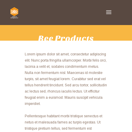
Bee Products
HOME
WHAT WE DO
BEE PRODUCTS
Lorem ipsum dolor sit amet, consectetur adipiscing
elit. Nunc porta fringilla ullamcorper. Morbi felis orci,
lacinia a velit et, sodales condimentum metus.
Nulla non fermentum nisl. Maecenas id molestie
turpis, sit amet feugiat lorem. Curabitur sed erat vel
tellus hendrerit tincidunt. Sed arcu tortor, sollicitudin
ac lectus sed, rhoncus iaculis lectus. Ut efficitur
feugiat enim a euismod. Mauris suscipit vehicula
imperdiet.
Pellentesque habitant morbi tristique senectus et
netus et malesuada fames ac turpis egestas. Ut
tristique pretium tellus, sed fermentum est