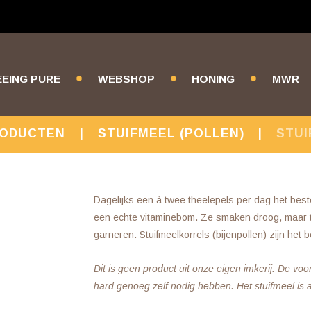
EEING PURE
WEBSHOP
HONING
MWR
RODUCTEN
STUIFMEEL (POLLEN)
STUI
Dagelijks een à twee theelepels per dag het beste
een echte vitaminebom. Ze smaken droog, maar t
garneren. Stuifmeelkorrels (bijenpollen) zijn het
Dit is geen product uit onze eigen imkerij. De vo
hard genoeg zelf nodig hebben. Het stuifmeel is a