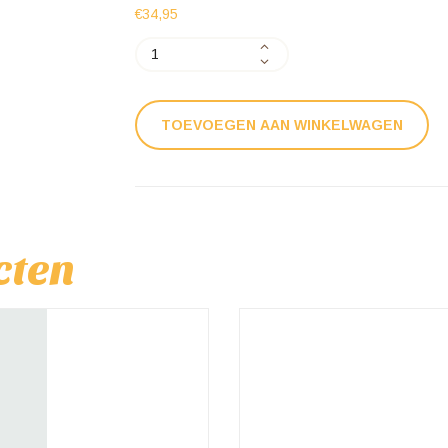
€
34,95
Stuifmeelkorrels
(pollen)
1
Kg
TOEVOEGEN AAN WINKELWAGEN
aantal
cten