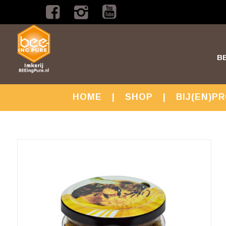
B
HOME
SHOP
BIJ(EN)P