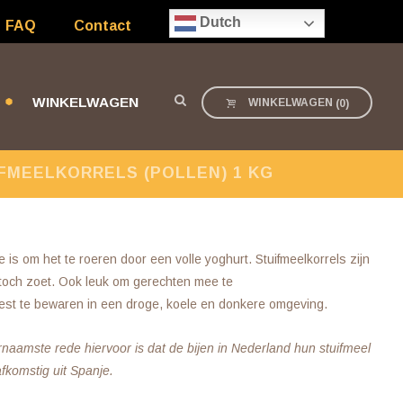
Dutch
FAQ
Contact
WINKELWAGEN
WINKELWAGEN
(
0
)
FMEELKORRELS (POLLEN) 1 KG
 is om het te roeren door een volle yoghurt. Stuifmeelkorrels zijn
och zoet. Ook leuk om gerechten mee te
 best te bewaren in een droge, koele en donkere omgeving.
ornaamste rede hiervoor is dat de bijen in Nederland hun stuifmeel
fkomstig uit Spanje.