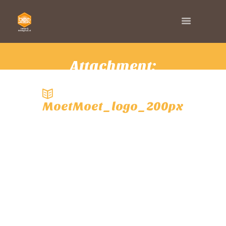
Attachment:
MoetMoet_logo_20
0px
MoetMoet_logo_200px
HOME
BEEING PURE
ATTACHMENT: MOETMOET_LOGO_200PX