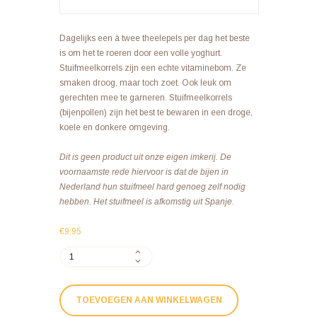
Dagelijks een à twee theelepels per dag het beste
is om het te roeren door een volle yoghurt.
Stuifmeelkorrels zijn een echte vitaminebom. Ze
smaken droog, maar toch zoet. Ook leuk om
gerechten mee te garneren. Stuifmeelkorrels
(bijenpollen) zijn het best te bewaren in een droge,
koele en donkere omgeving.
Dit is geen product uit onze eigen imkerij. De
voornaamste rede hiervoor is dat de bijen in
Nederland hun stuifmeel hard genoeg zelf nodig
hebben. Het stuifmeel is afkomstig uit Spanje.
€
9,95
Stuifmeelkorrels
(pollen)
250
gram
TOEVOEGEN AAN WINKELWAGEN
aantal