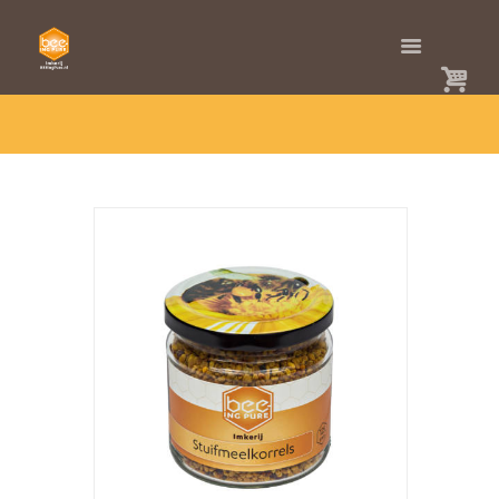
HOME
SHOP
BIJ(EN)PRODUCTEN
STUIFMEEL (POLLEN)
STUIFMEELKORRELS (POLLEN) 250 GRAM