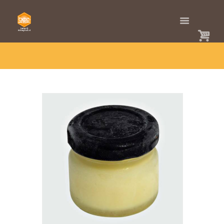
HOME
SHOP
BIJ(EN)PRODUCTEN
KONINGINNENGELEI
KONINGINNENGELEI (ROYAL JELLY) 30 GRAM