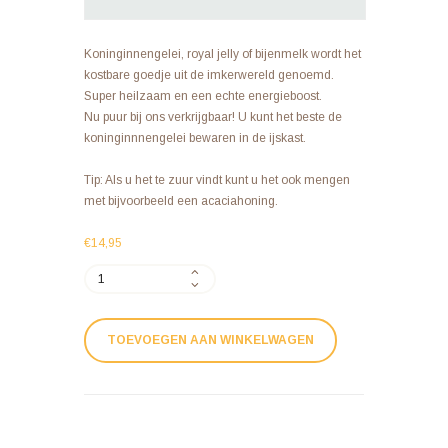
Koninginnengelei, royal jelly of bijenmelk wordt het
kostbare goedje uit de imkerwereld genoemd.
Super heilzaam en een echte energieboost.
Nu puur bij ons verkrijgbaar! U kunt het beste de
koninginnnengelei bewaren in de ijskast.
Tip: Als u het te zuur vindt kunt u het ook mengen
met bijvoorbeeld een acaciahoning.
€
14,95
Koninginnengelei
(Royal
Jelly)
30
TOEVOEGEN AAN WINKELWAGEN
gram
aantal