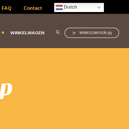
Dutch
FAQ
Contact
WINKELWAGEN
WINKELWAGEN
(
0
)
op