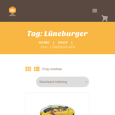
Tag: Lüneburger
HOME
SHOP
TAG: LÜNEBURGER
Enig resultaat