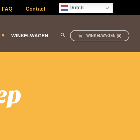
Dutch
FAQ
Contact
WINKELWAGEN
WINKELWAGEN
(
0
)
ep