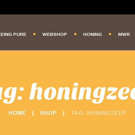
EEING PURE
WEBSHOP
HONING
MWR
ag: honingze
HOME
SHOP
TAG: HONINGZEEP