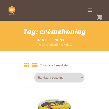
Tag: crèmehoning
HOME
SHOP
TAG: CRÈMEHONING
Toont alle 3 resultaten