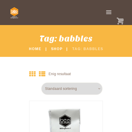
Tag: babbles
HOME
SHOP
TAG: BABBLES
Enig resultaat